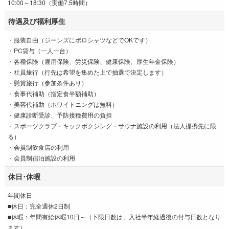
10:00～18:30（実働7.5時間）
待遇及び福利厚生
・服装自由（ジーンズにポロシャツなどでOKです）
・PC貸与（一人一台）
・各種保険（雇用保険、労災保険、健康保険、厚生年金保険）
・社員旅行（行先は希望を集めた上で抽選で決定します）
・懸賞旅行（参加条件あり）
・食事代補助（指定食半額補助）
・美容代補助（ホワイトニングは無料）
・健康診断受診、予防接種費用の負担
・スポーツクラブ・キックボクシング・サウナ施設の利用（法人提携先に限
る）
・会員制飲食店の利用
・会員制宿泊施設の利用
休日･休暇
年間休日
■休日：完全週休2日制
■休暇：年間有給休暇10日～（下限日数は、入社半年経過後の付与日数となり
ます）