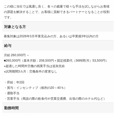
この様に当社では風通し良く、各々の裁量で様々な手法を試しながらお客様
の課題を解決することで、お客様に貢献できるパートナーとなることが役割
です。
対象となる方
募集対象は2026年3月卒業見込みの方、あるいは卒業後3年以内の方
給与
月給 260,000円 ～
■260,000円（基本月額：206,500円＋固定残業代（36時間/月）53,500円）
※超過した時間外労働の残業手当は追加支給
※試用期間3カ月：労働条件の変更なし
・昇給：年2回
・賞与：インセンティブ（粗利の20～40％）
・通勤手当
・営業手当（商談の際の飲食代や営業交通費、出張の際のホテル代など）
勤務時間