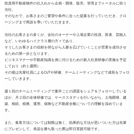
投資用不動産物件の仕入れから企画・開発、販売、管理までトータルに担う
当社。
そのなかで、お客さまのご要望や条件に合った提案を行っていただき、クロ
ージングまで商談を導いていただきます。
当社のお客さまの多くが、会社のオーナーや上場企業の役員、医者、芸能人
など、いわゆるハイクラス層の方々であり、
そうしたお客さまの信頼を得ながら人脈を広げていくことが営業を成功させ
るための第一歩となります。
ビジネスマナーや不動産知識を身に付けるための新入社員研修の実施を予定
しており（約１週間）、
その後は先輩社員によるOJTや研修、チームミーティングなどで成長をフォロ
ーしていきます。
週１回のチームミーティングで案件ごとの課題をシェア＆フォローしている
ほか、月２回の全体研修では、ケーススタディを行いながら、土地開発、建
築、相続、税務、運用、保険など不動産全般についての理解を深めていま
す。
また、集客方法については制限は無く、効果的な方法が思いついた方は先輩
にプレゼンして、承認を勝ち取った際は即日実践可能です。