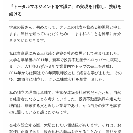
『トータルマネジメントを常識に』の実現を目指し、挑戦を
続ける
学生の皆さん、初めまして。クレエの代表を務める柳沢輝と申し
ます。当社を知っていただくために、まず私のことを簡単に紹介
させていただきます。
私は青森県にある三代続く建築会社の次男として生まれました。
大学を卒業後の2011年、新卒で投資不動産デベロッパーに就職し
ました。入社後わずか３年で業界内でトップの売上を達成し、
2014年からは同社で３年間取締役として経営を学びました。その
後、2018年に独立し、クレエ株式会社を創業しました。
私の独立の理由は単純で、実家が建築会社経営だったため、自然
と経営者になることを考えていました。投資不動産業界を選んだ
理由は、尊敬する父と近しい業界であり、かつ自身の実力を試す
のに適していると感じたからです。
会社を設立する際、大切にしたい価値観があります。それは、お
客様に正直であり、競合他社の商品を貶めることなく、誇りを持