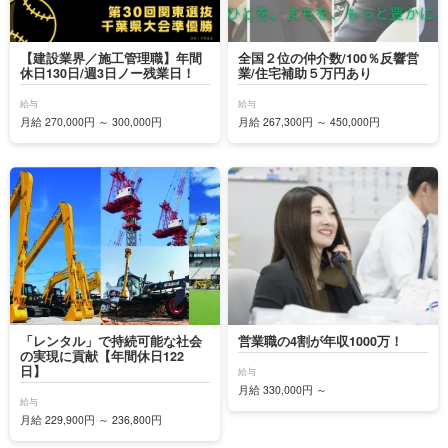
【建設業界／施工管理職】年間
全国２位の仲介数/100％反響営
休日130日/週3日ノー残業日！
業/住宅補助５万円あり
給与
給与
月給 270,000円 ～ 300,000円
月給 267,300円 ～ 450,000円
「レンタル」で持続可能な社会
営業職の4割が年収1000万！
の実現に貢献【年間休日122
日】
給与
月給 330,000円 ～
給与
月給 229,900円 ～ 236,800円