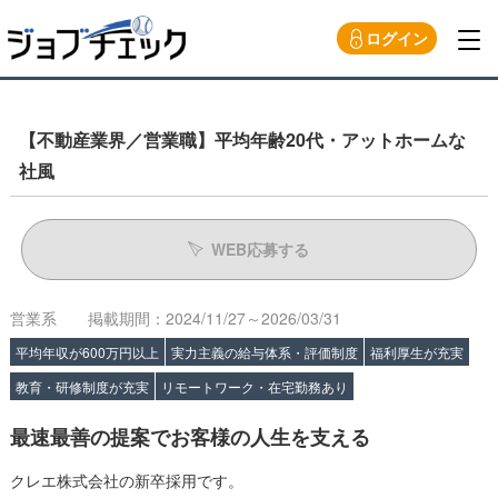
ログイン
【不動産業界／営業職】平均年齢20代・アットホームな
社風
WEB応募する
営業系
掲載期間：2024/11/27～2026/03/31
平均年収が600万円以上
実力主義の給与体系・評価制度
福利厚生が充実
教育・研修制度が充実
リモートワーク・在宅勤務あり
最速最善の提案でお客様の人生を支える
クレエ株式会社の新卒採用です。