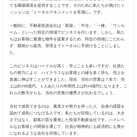
てる職場環境を提供することです。そのために私たちが掲げたミ
ッションは『トータルマネジメントを常識に』です。
一般的に、不動産投資会社は「新築」「中古」「一棟」「ワンル
ーム」といった特定の領域でビジネスを行います。しかし、私た
ちはお客様に最適な物件を提案するため、特定の領域にこだわら
ず、開発から販売、管理までトータルに手掛けることにしまし
た。
このビジネスはハードルが高く、学ぶことも多いですが、社員た
ちの努力により、ハイクラスなお客様との縁を多く持ち、売上を
急速に伸ばすことができました。現在、当社の営業は７名で、売
上は約100億円。１人あたりの年間売上は約14億円になります。こ
れらの数字からも、当社の営業の優秀さが伝わるでしょう。
当社で成長できるのは、素直さや努力を持った人、自身の課題を
認めて成長につなげる人です。私たちが目指しているのは、大き
さではなく、顧客の質を重視した投資不動産会社です。ハイレベ
ルなお客様との関係を通じて、社員が精神的にも経済的にも豊か
になれるような会社を目指しています。