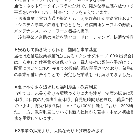
通信・ネットワークインフラの分野で、確かな存在感を放つエ
事業を3本柱として、社会インフラを支えています。
・送電事業／電力流通の根幹ともいえる超高圧架空送電線およ
・システム事業／鉄道を中心とした、通信関連ケーブルの敷設お
メンテナンス、ネットワーク機器の提供
・冷熱事業／道路の凍結を防ぐロードヒーティング、快適な空
▶安心して働き続けられる、堅固な事業基盤
当社は通信建設業界第2位にあるエクシオグループ100％出資
は、安定した仕事量が確保できる、電力会社の案件を手がけて
配電においては10年先までの設備計画が開示されており、業務
の事業が補い合うことで、安定した業績を上げ続けてきました
▶働きやすさを追求した福利厚生・教育制度
当社では、末長く働ける環境づくりに力を注ぎ、制度の拡充に取
休暇、5日間の配偶者出産休暇、育児短時間勤務制度、看護の
ています。育児休暇取得についても100％に達しており、2023
た。一方、教育制度についても新入社員から若手・中堅／初級
修を用意しています。
▶3事業の拡充より、大幅な売り上げ増をめざす