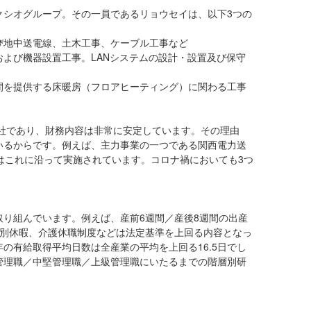
クシオグループ。その一員であるリョウセイは、以下3つの
び地中送電線、土木工事、ケーブル工事など
よび機器設置工事。LANシステムの設計・設置及び保守
間を提供する床暖房（フロアヒーティング）に関わる工事
会社であり、財務内容は非常に安定しています。その理由
いるからです。例えば、主力事業の一つである関西電力送
はこれに沿って実施されています。コロナ禍においても3つ
。
り組んでいます。例えば、産前6週間／産後8週間の出産
特別休暇、介護休職制度などは法定基準を上回る内容となっ
年の有給取得平均日数は全産業の平均を上回る16.5日でし
管理職／中堅管理職／上級管理職にいたるまでの階層別研