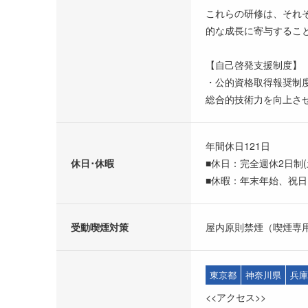
これらの研修は、それ
的な成長に寄与するこ
【自己啓発支援制度】
・公的資格取得報奨制
総合的技術力を向上さ
年間休日121日
休日･休暇
■休日：完全週休2日制(
■休暇：年末年始、祝
受動喫煙対策
屋内原則禁煙（喫煙専
東京都
神奈川県
兵庫
<<アクセス>>