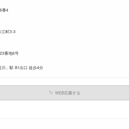
6番4
江町3-3
23番地6号
）
川」駅 A1出口 徒歩4分
WEB応募する