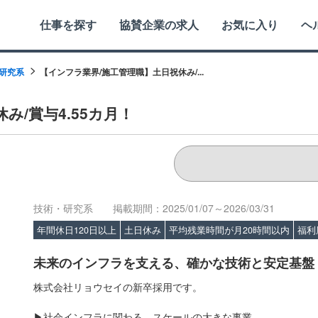
仕事を探す
協賛企業の求人
お気に入り
ヘ
研究系
【インフラ業界/施工管理職】土日祝休み/...
み/賞与4.55カ月！
技術・研究系
掲載期間：2025/01/07～2026/03/31
年間休日120日以上
土日休み
平均残業時間が月20時間以内
福利
未来のインフラを支える、確かな技術と安定基盤
株式会社リョウセイの新卒採用です。
▶社会インフラに関わる、スケールの大きな事業