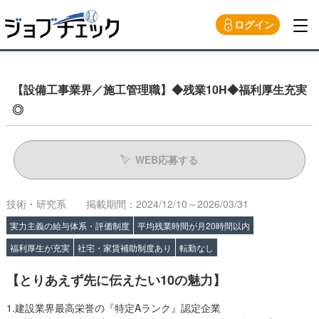
ログイン
【設備工事業界／施工管理職】◆残業10H◆福利厚生充実
◎
WEB応募する
技術・研究系
掲載期間：2024/12/10～2026/03/31
実力主義の給与体系・評価制度
平均残業時間が月20時間以内
福利厚生が充実
社宅・家賃補助制度あり
転勤なし
【とりあえず先に伝えたい10の魅力】
1.建設業界最高栄誉の『特定Aランク』認定企業