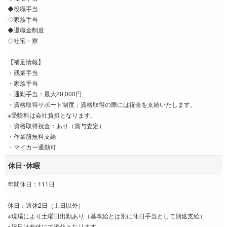
◆役職手当
◇家族手当
◆退職金制度
◇社宅・寮
【補足情報】
・残業手当
・家族手当
・通勤手当：最大20,000円
・資格取得サポート制度：資格取得の際には祝金を支給いたします。
※受験料は会社負担となります。
・資格取得祝金：あり（賞与査定）
・作業服無料支給
・マイカー通勤可
休日･休暇
年間休日：111日
休日：週休2日（土日以外）
※現場により土曜日出勤あり（基本給とは別に休日手当として別途支給）
※祝日は有休にて消化となります。