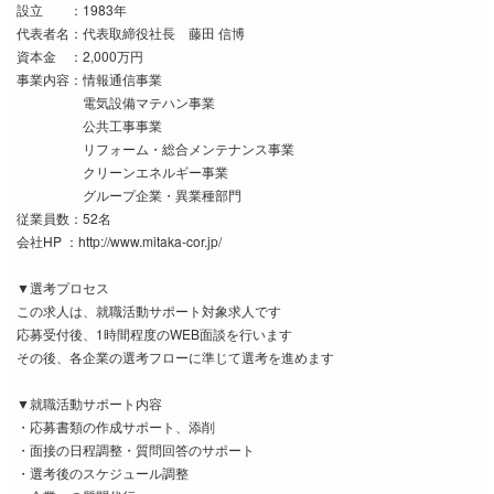
設立 ：1983年
代表者名：代表取締役社長 藤田 信博
資本金 ：2,000万円
事業内容：情報通信事業
電気設備マテハン事業
公共工事事業
リフォーム・総合メンテナンス事業
クリーンエネルギー事業
グループ企業・異業種部門
従業員数：52名
会社HP ：http://www.mitaka-cor.jp/
▼選考プロセス
この求人は、就職活動サポート対象求人です
応募受付後、1時間程度のWEB面談を行います
その後、各企業の選考フローに準じて選考を進めます
▼就職活動サポート内容
・応募書類の作成サポート、添削
・面接の日程調整・質問回答のサポート
・選考後のスケジュール調整