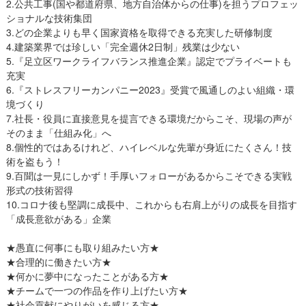
2.公共工事(国や都道府県、地方自治体からの仕事)を担うプロフェッ
ショナルな技術集団
3.どの企業よりも早く国家資格を取得できる充実した研修制度
4.建築業界では珍しい「完全週休2日制」残業は少ない
5.『足立区ワークライフバランス推進企業』認定でプライベートも
充実
6.『ストレスフリーカンパニー2023』受賞で風通しのよい組織・環
境づくり
7.社長・役員に直接意見を提言できる環境だからこそ、現場の声が
そのまま「仕組み化」へ
8.個性的ではあるけれど、ハイレベルな先輩が身近にたくさん！技
術を盗もう！
9.百聞は一見にしかず！手厚いフォローがあるからこそできる実戦
形式の技術習得
10.コロナ後も堅調に成長中、これからも右肩上がりの成長を目指す
「成長意欲がある」企業
★愚直に何事にも取り組みたい方★
★合理的に働きたい方★
★何かに夢中になったことがある方★
★チームで一つの作品を作り上げたい方★
★社会貢献にやりがいを感じる方★