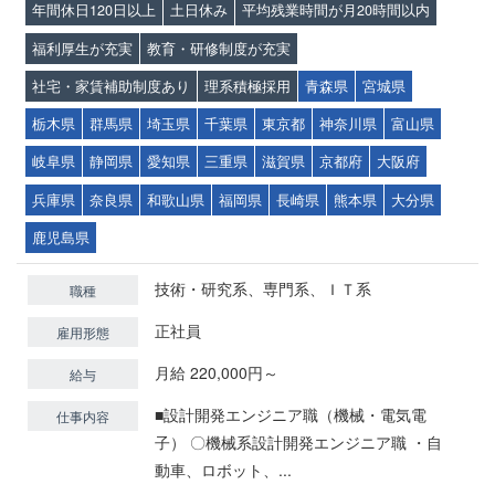
年間休日120日以上
土日休み
平均残業時間が月20時間以内
福利厚生が充実
教育・研修制度が充実
社宅・家賃補助制度あり
理系積極採用
青森県
宮城県
栃木県
群馬県
埼玉県
千葉県
東京都
神奈川県
富山県
岐阜県
静岡県
愛知県
三重県
滋賀県
京都府
大阪府
兵庫県
奈良県
和歌山県
福岡県
長崎県
熊本県
大分県
鹿児島県
技術・研究系、専門系、ＩＴ系
職種
正社員
雇用形態
月給 220,000円～
給与
■設計開発エンジニア職（機械・電気電
仕事内容
子） 〇機械系設計開発エンジニア職 ・自
動車、ロボット、...