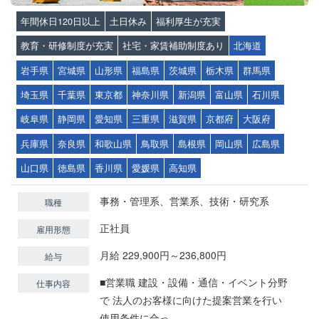
年間休日120日以上
土日休み
福利厚生が充実
教育・研修制度が充実
社宅・家賃補助制度あり
北海道
岩手県
宮城県
山形県
福島県
茨城県
栃木県
群馬県
埼玉県
千葉県
東京都
神奈川県
新潟県
富山県
石川県
岐阜県
静岡県
愛知県
三重県
滋賀県
京都府
大阪府
兵庫県
奈良県
和歌山県
鳥取県
島根県
岡山県
広島県
山口県
徳島県
香川県
愛媛県
高知県
事務・管理系、営業系、技術・研究系
職種
正社員
雇用形態
月給 229,900円～236,800円
給与
■営業職 建設・設備・通信・イベント分野
仕事内容
で 法人のお客様に向けた提案営業を行い
使用条件に合っ...