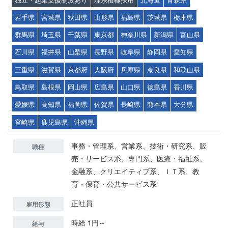
岩手県
宮城県
秋田県
山形県
福島県
茨城県
栃木県
群馬県
埼玉県
千葉県
東京都
神奈川県
新潟県
富山県
石川県
福井県
山梨県
長野県
岐阜県
静岡県
愛知県
三重県
滋賀県
京都府
大阪府
兵庫県
奈良県
和歌山県
鳥取県
島根県
岡山県
広島県
山口県
徳島県
香川県
愛媛県
高知県
福岡県
佐賀県
長崎県
熊本県
大分県
宮崎県
鹿児島県
沖縄県
事務・管理系、営業系、技術・研究系、販
職種
売・サービス系、専門系、医療・福祉系、
金融系、クリエイティブ系、ＩＴ系、教
育・保育・公共サービス系
正社員
雇用形態
時給 1円～
給与