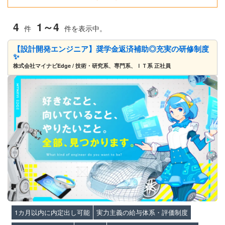
4
1～4
件
件を表示中。
【設計開発エンジニア】奨学金返済補助◎充実の研修制度
✨
株式会社マイナビEdge / 技術・研究系、専門系、ＩＴ系 正社員
1カ月以内に内定出し可能
実力主義の給与体系・評価制度