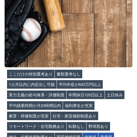
ここだけの特別選考あり
書類選考なし
1カ月以内に内定出し可能
平均年収が600万円以上
実力主義の給与体系・評価制度
年間休日120日以上
土日休み
平均残業時間が月20時間以内
福利厚生が充実
教育・研修制度が充実
社宅・家賃補助制度あり
リモートワーク・在宅勤務あり
転勤なし
野球部あり
独立・起業支援制度あり
理系積極採用
北海道
青森県