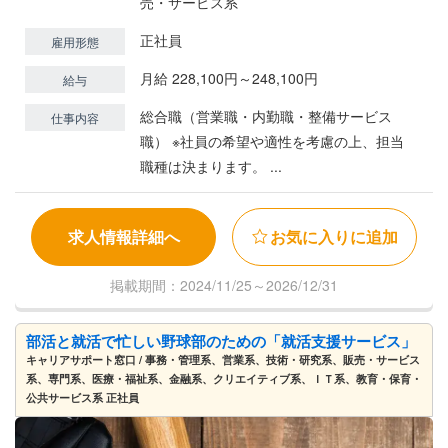
売・サービス系
正社員
雇用形態
月給 228,100円～248,100円
給与
総合職（営業職・内勤職・整備サービス
仕事内容
職） ※社員の希望や適性を考慮の上、担当
職種は決まります。 ...
求人情報詳細へ
お気に入りに追加
掲載期間：2024/11/25～2026/12/31
部活と就活で忙しい野球部のための「就活支援サービス」
キャリアサポート窓口 / 事務・管理系、営業系、技術・研究系、販売・サービス
系、専門系、医療・福祉系、金融系、クリエイティブ系、ＩＴ系、教育・保育・
公共サービス系 正社員