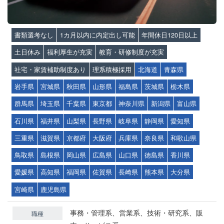
書類選考なし
1カ月以内に内定出し可能
年間休日120日以上
土日休み
福利厚生が充実
教育・研修制度が充実
社宅・家賃補助制度あり
理系積極採用
北海道
青森県
岩手県
宮城県
秋田県
山形県
福島県
茨城県
栃木県
群馬県
埼玉県
千葉県
東京都
神奈川県
新潟県
富山県
石川県
福井県
山梨県
長野県
岐阜県
静岡県
愛知県
三重県
滋賀県
京都府
大阪府
兵庫県
奈良県
和歌山県
鳥取県
島根県
岡山県
広島県
山口県
徳島県
香川県
愛媛県
高知県
福岡県
佐賀県
長崎県
熊本県
大分県
宮崎県
鹿児島県
事務・管理系、営業系、技術・研究系、販
職種